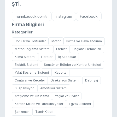
ŞTİ.
narinkaucuk.com.tr
Instagram
Facebook
Firma Bilgileri
Kategoriler
Borular ve Hortumlar
Motor
Isıtma ve Havalandırma
Motor Soğutma Sistemi
Frenler
Bağlantı Elemanları
Klima Sistemi
Filtreler
İç Aksesuar
Elektrik Sistemi
Sensörler, Röleler ve Kontrol Üniteleri
Yakıt Besleme Sistemi
Kaporta
Contalar ve Keçeler
Direksiyon Sistemi
Debriyaj
Süspansiyon
Amortisör Sistemi
Ateşleme ve Ön Isıtma
Yağlar ve Sıvılar
Kardan Milleri ve Diferansiyeller
Egzoz Sistemi
Şanzıman
Tamir Kitleri