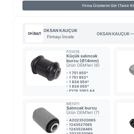
Firma Ürünlerini Gör (Tamir Kit
OKSAN KAUÇUK
OKSAN KAUÇUK — T
Firmayı İncele
FO1016
Küçük salıncak
burcu (Ø14mm)
Ürün OEM'leri (6)
- 1 751 955*
- 1 751 952*
- 1 834 054*
- 1 834 055*
- EY16 3063 AA
- AY11 3063 AA
ME1011
Salıncak burcu
Ürün OEM'leri (7)
- A2023520065
- 1243527065
- 1243528465
- 2023520065