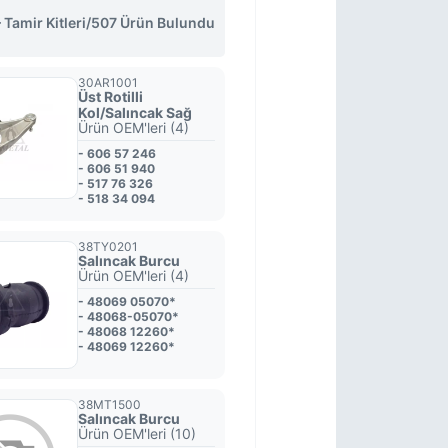
amir Kitleri
/
507 Ürün Bulundu
30AR1001
Üst Rotilli
Kol/Salıncak Sağ
Ürün OEM'leri (4)
- 606 57 246
- 606 51 940
- 517 76 326
- 518 34 094
38TY0201
Salıncak Burcu
Ürün OEM'leri (4)
- 48069 05070*
- 48068-05070*
- 48068 12260*
- 48069 12260*
38MT1500
Salıncak Burcu
Ürün OEM'leri (10)