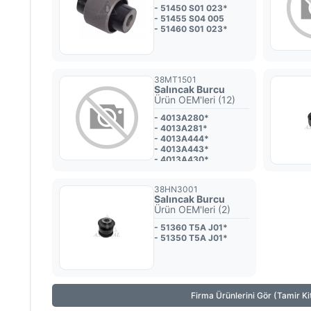
- 51450 S01 023*
- 51455 S04 005
- 51460 S01 023*
38MT1501
Salıncak Burcu
Ürün OEM'leri (12)
- 4013A280*
- 4013A281*
- 4013A444*
- 4013A443*
- 4013A430*
- 4013A429*
- 4013A427*
38HN3001
- 4013A282*
Salıncak Burcu
- MN125871
Ürün OEM'leri (2)
- 4013A009*
- 4013A010*
- 51360 T5A J01*
- 4013A279*
- 51350 T5A J01*
Firma Ürünlerini Gör (Tamir Kit