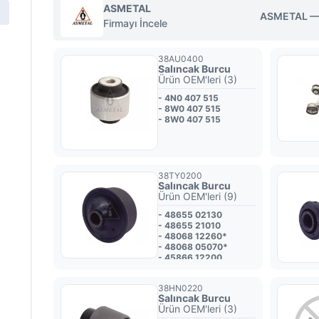
ASMETAL
ASMETAL — T
Firmayı İncele
38AU0400
Salıncak Burcu
Ürün OEM'leri (3)
- 4N0 407 515
- 8W0 407 515
- 8W0 407 515
38TY0200
Salıncak Burcu
Ürün OEM'leri (9)
- 48655 02130
- 48655 21010
- 48068 12260*
- 48068 05070*
- 45866 12200
- 48069 12260*
- 48655 12170
38HN0220
- 48655 02130
Salıncak Burcu
- 48069 05070*
Ürün OEM'leri (3)