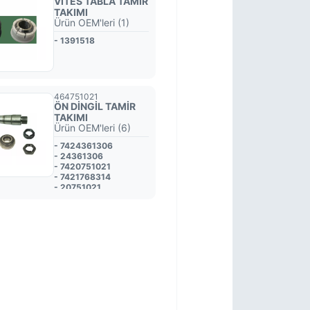
VİTES TABLA TAMİR
TAKIMI
Ürün OEM'leri (1)
- 1391518
464751021
ÖN DİNGİL TAMİR
TAKIMI
Ürün OEM'leri (6)
- 7424361306
- 24361306
- 7420751021
- 7421768314
- 20751021
- 20523015S1