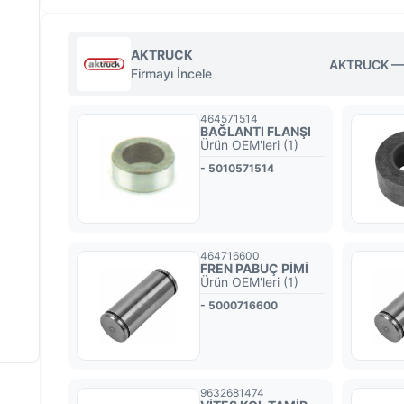
AKTRUCK
AKTRUCK — T
Firmayı İncele
464571514
BAĞLANTI FLANŞI
Ürün OEM'leri (1)
- 5010571514
464716600
FREN PABUÇ PİMİ
Ürün OEM'leri (1)
- 5000716600
9632681474