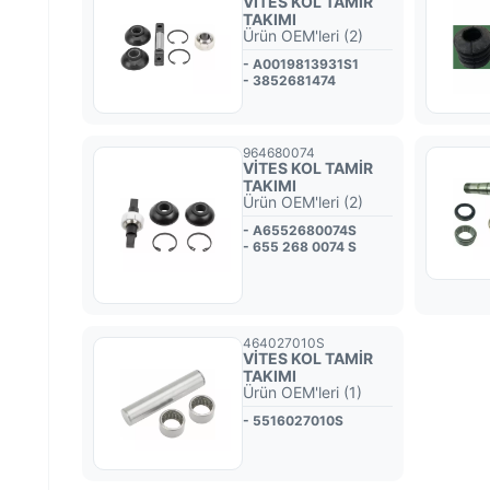
VİTES KOL TAMİR
TAKIMI
Ürün OEM'leri (2)
- A0019813931S1
- 3852681474
964680074
VİTES KOL TAMİR
TAKIMI
Ürün OEM'leri (2)
- A6552680074S
- 655 268 0074 S
464027010S
VİTES KOL TAMİR
TAKIMI
Ürün OEM'leri (1)
- 5516027010S