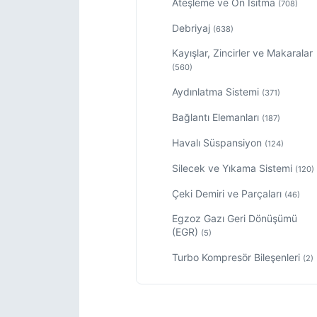
Ateşleme ve Ön Isıtma
(708)
Debriyaj
(638)
Kayışlar, Zincirler ve Makaralar
(560)
Aydınlatma Sistemi
(371)
Bağlantı Elemanları
(187)
Havalı Süspansiyon
(124)
Silecek ve Yıkama Sistemi
(120)
Çeki Demiri ve Parçaları
(46)
Egzoz Gazı Geri Dönüşümü
(EGR)
(5)
Turbo Kompresör Bileşenleri
(2)