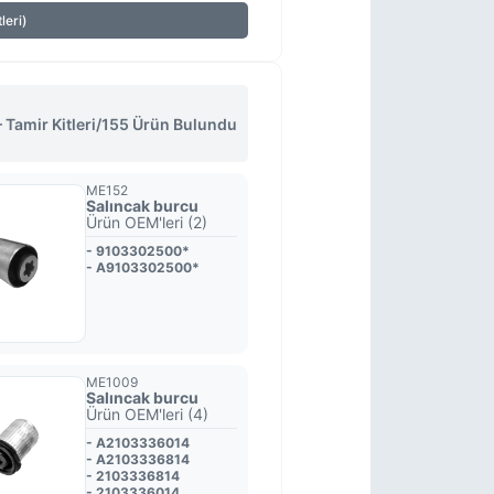
leri)
amir Kitleri
/
155 Ürün Bulundu
ME152
Salıncak burcu
Ürün OEM'leri (2)
- 9103302500*
- A9103302500*
ME1009
Salıncak burcu
Ürün OEM'leri (4)
- A2103336014
- A2103336814
- 2103336814
- 2103336014