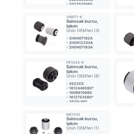
- 2023520165
- A1243527065
- A1243528465
VW971-K
Salıncak burcu,
takım
Ürün OEM'leri (3)
- 2H0407182A
- 2H0412333A
- 2H0407183A
PE1034-K
Salıncak burcu,
takım
Ürün OEM'leri (8)
- 3523CS
- 1612448580*
- 1609910680
- 1612753580*
- 3520-V0*
- 1612753380*
- 1612448380*
ME1010
- 1612448480*
Salıncak burcu,
takım
Ürün OEM'leri (1)