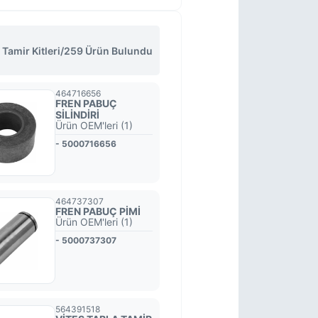
amir Kitleri
/
259 Ürün Bulundu
464716656
FREN PABUÇ
SİLİNDİRİ
Ürün OEM'leri (1)
- 5000716656
464737307
FREN PABUÇ PİMİ
Ürün OEM'leri (1)
- 5000737307
564391518