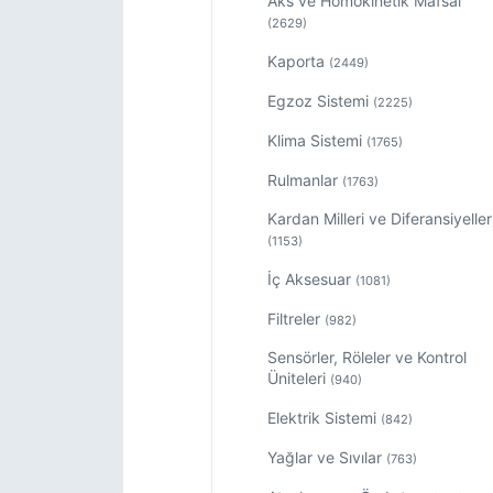
Aks ve Homokinetik Mafsal
(2629)
Kaporta
(2449)
Egzoz Sistemi
(2225)
Klima Sistemi
(1765)
Rulmanlar
(1763)
Kardan Milleri ve Diferansiyeller
(1153)
İç Aksesuar
(1081)
Filtreler
(982)
Sensörler, Röleler ve Kontrol
Üniteleri
(940)
Elektrik Sistemi
(842)
Yağlar ve Sıvılar
(763)