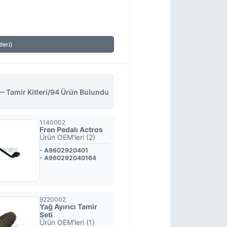
leri)
Tamir Kitleri
/
94 Ürün Bulundu
1140002
Fren Pedalı Actros
Ürün OEM'leri (2)
- A9602920401
- A960292040164
9220002
Yağ Ayırıcı Tamir
Seti
Ürün OEM'leri (1)