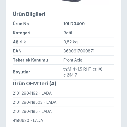
Ürün Bilgileri
Ürün No
10LD0400
Kategori
Rotil
Ağırlık
0,52 kg
EAN
8680617000871
Tekerlek Konumu
Front Axle
th:M14x1.5 RHT cr:1/8
Boyutlar
c:Ø14.7
Ürün OEM'leri (4)
2101 2904192
- LADA
2101 290418503
- LADA
2101 2904185
- LADA
4186630
- LADA