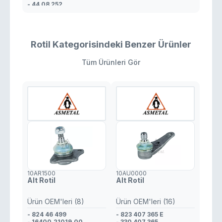
- 44 08 252
Rotil Kategorisindeki Benzer Ürünler
Tüm Ürünleri Gör
10AR1500
10AU0000
Alt Rotil
Alt Rotil
Ürün OEM'leri (8)
Ürün OEM'leri (16)
- 824 46 499
- 823 407 365 E
- 16400.21019.00
- 330 407 365