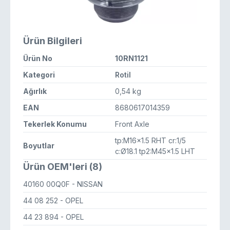
Ürün Bilgileri
Ürün No
10RN1121
Kategori
Rotil
Ağırlık
0,54 kg
EAN
8680617014359
Tekerlek Konumu
Front Axle
tp:M16x1.5 RHT cr:1/5
Boyutlar
c:Ø18.1 tp2:M45x1.5 LHT
Ürün OEM'leri (8)
40160 00Q0F
- NISSAN
44 08 252
- OPEL
44 23 894
- OPEL