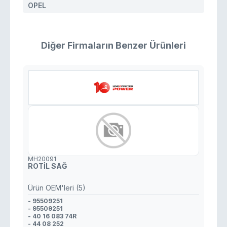
OPEL
Diğer Firmaların Benzer Ürünleri
MH20091
ROTİL SAĞ
Ürün OEM'leri (5)
- 95509251
- 95509251
- 40 16 083 74R
- 44 08 252