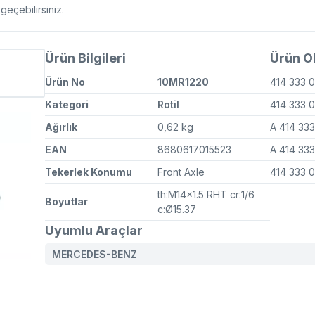
eçebilirsiniz.
Ürün Bilgileri
Ürün OE
Ürün No
10MR1220
414 333 
Kategori
Rotil
414 333 
Ağırlık
0,62 kg
A 414 33
EAN
8680617015523
A 414 33
Tekerlek Konumu
Front Axle
414 333 
th:M14x1.5 RHT cr:1/6
Boyutlar
c:Ø15.37
Uyumlu Araçlar
MERCEDES-BENZ