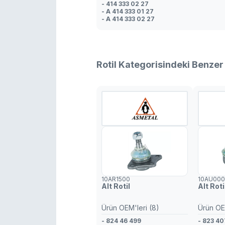
- 414 333 02 27
- A 414 333 01 27
- A 414 333 02 27
Rotil Kategorisindeki Benzer
10AR1500
10AU00
Alt Rotil
Alt Roti
Ürün OEM'leri (8)
Ürün OEM
- 824 46 499
- 823 40