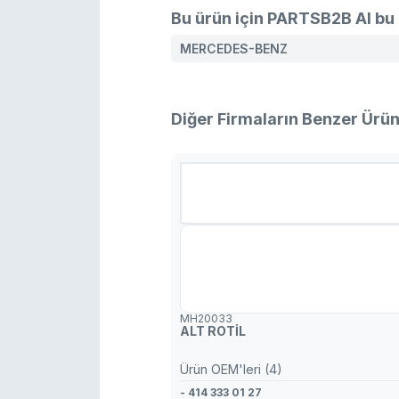
Bu ürün için PARTSB2B AI bu 
MERCEDES-BENZ
Diğer Firmaların Benzer Ürün
MH20033
ALT ROTİL
Ürün OEM'leri (4)
- 414 333 01 27