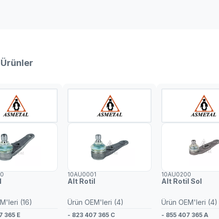
 Ürünler
00
10AU0001
10AU0200
l
Alt Rotil
Alt Rotil Sol
'leri (16)
Ürün OEM'leri (4)
Ürün OEM'leri (4)
7 365 E
- 823 407 365 C
- 855 407 365 A