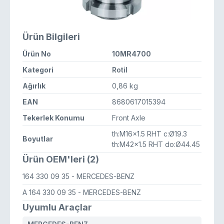
Ürün Bilgileri
Ürün No
10MR4700
Kategori
Rotil
Ağırlık
0,86 kg
EAN
8680617015394
Tekerlek Konumu
Front Axle
th:M16x1.5 RHT c:Ø19.3
Boyutlar
th:M42x1.5 RHT do:Ø44.45
Ürün OEM'leri (2)
164 330 09 35
- MERCEDES-BENZ
A 164 330 09 35
- MERCEDES-BENZ
Uyumlu Araçlar