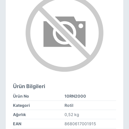
Ürün Bilgileri
Ürün No
10RN2000
Kategori
Rotil
Ağırlık
0,52 kg
EAN
8680617001915