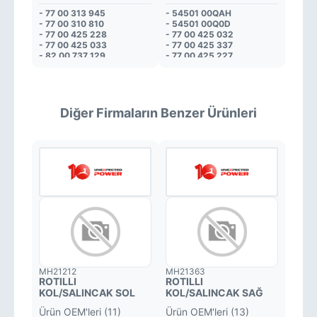
- 77 00 313 945
- 54501 00QAH
- 77 00 310 810
- 54501 00Q0D
- 77 00 425 228
- 77 00 425 032
- 77 00 425 033
- 77 00 425 337
- 82 00 737 129
- 77 00 425 227
- 82 00 737 137
- 82 00 197 179
- 82 00 197 187
- 82 00 737 123
- 54500 00QAG
- 54501 00Q0L
- 54500 00Q1A
- 54501 00QAG
- 54500 00Q0J
- 54501 00Q0K
Diğer Firmaların Benzer Ürünleri
- 54500 00Q0M
- 54501 00Q0G
- 54500 00Q0D
- 54500 00QAH
MH21212
MH21363
ROTILLI
ROTILLI
KOL/SALINCAK SOL
KOL/SALINCAK SAĞ
Ürün OEM'leri (11)
Ürün OEM'leri (13)