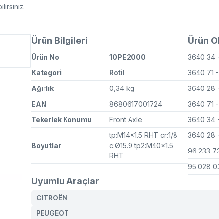
irsiniz.
Ürün Bilgileri
Ürün OE
Ürün No
10PE2000
3640 34
Kategori
Rotil
3640 71
Ağırlık
0,34 kg
3640 28
EAN
8680617001724
3640 71
Tekerlek Konumu
Front Axle
3640 34
tp:M14x1.5 RHT cr:1/8
3640 28
Boyutlar
c:Ø15.9 tp2:M40x1.5
96 233 7
RHT
95 028 
Uyumlu Araçlar
CITROËN
PEUGEOT