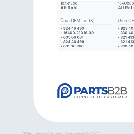
10AR1500
10AU00
Alt Rotil
Alt Roti
Ürün OEM'leri (8)
Ürün OEM
- 824 46 499
- 823 40
- 16400.21019.00
- 330 40
- 605 66 661
- 321 41
- 824 46 499
- 321 41
- 605 10 360
- 330 40
- 608 01 425
- 321 41
- 823 98 170
- 321 41
- 608 01 425
- 823 41
- 321 41
- 321 41
- 321 41
- 823 41
- 321 41
- 321 41
- 823 40
- 321 41