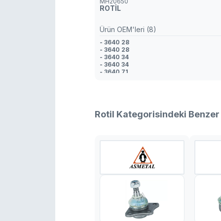
MH20650
ROTİL
Ürün OEM'leri (8)
- 3640 28
- 3640 28
- 3640 34
- 3640 34
- 3640 71
- 3640 71
- 95 028 039
- 96 233 739
Rotil Kategorisindeki Benzer