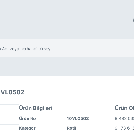
10VL0502
Ürün Bilgileri
Ürün OE
Ürün No
10VL0502
9 492 6
Kategori
Rotil
9 173 61