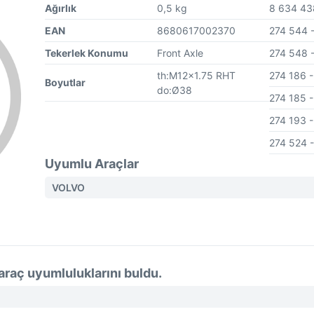
Ağırlık
0,5 kg
8 634 4
EAN
8680617002370
274 544
Tekerlek Konumu
Front Axle
274 548
th:M12x1.75 RHT
274 186
Boyutlar
do:Ø38
274 185
274 193
274 524
Uyumlu Araçlar
VOLVO
araç uyumluluklarını buldu.