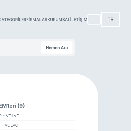
TR
KATEGORILER
FIRMALAR
KURUMSAL
İLETIŞIM
Hemen Ara
M'leri (9)
39
- VOLVO
3
- VOLVO