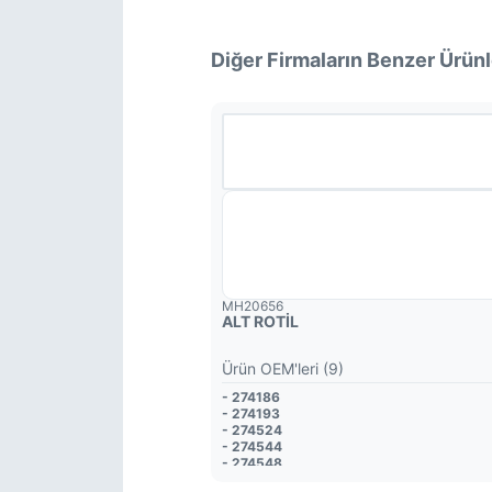
Diğer Firmaların Benzer Ürünl
MH20656
ALT ROTİL
Ürün OEM'leri (9)
- 274186
- 274193
- 274524
- 274544
- 274548
- 8634438