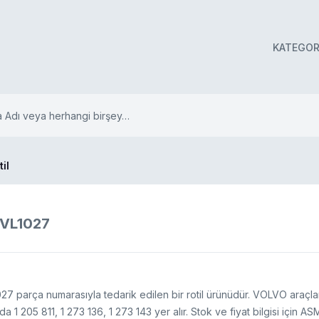
KATEGOR
til
0VL1027
027 parça numarasıyla tedarik edilen bir rotil ürünüdür. VOLVO araçl
da 1 205 811, 1 273 136, 1 273 143 yer alır. Stok ve fiyat bilgisi için