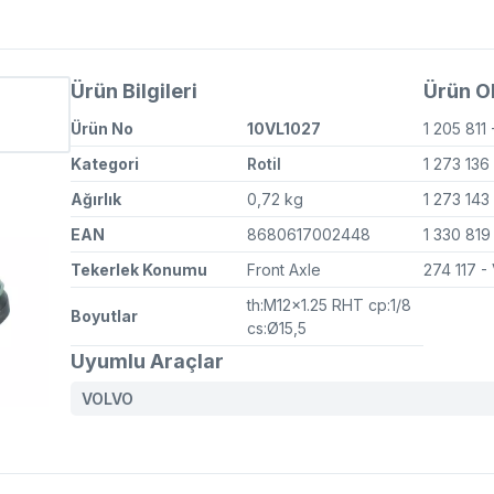
Ürün Bilgileri
Ürün OE
Ürün No
10VL1027
1 205 811
Kategori
Rotil
1 273 136
Ağırlık
0,72 kg
1 273 143
EAN
8680617002448
1 330 81
Tekerlek Konumu
Front Axle
274 117
-
th:M12x1.25 RHT cp:1/8
Boyutlar
cs:Ø15,5
Uyumlu Araçlar
VOLVO