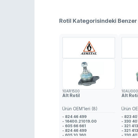
Rotil Kategorisindeki Benzer
10AR1500
10AU00
Alt Rotil
Alt Roti
Ürün OEM'leri (8)
Ürün OEM
- 824 46 499
- 823 40
- 16400.21019.00
- 330 40
- 605 66 661
- 321 41
- 824 46 499
- 321 41
- 605 10 360
- 330 40