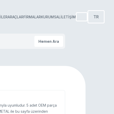
TR
ILER
ARAÇLAR
FIRMALAR
KURUMSAL
İLETIŞIM
Hemen Ara
arıyla uyumludur. 5 adet OEM parça
 ASMETAL ile bu sayfa üzerinden