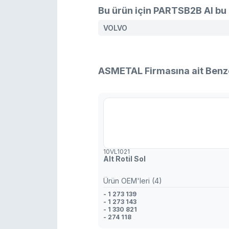
Bu ürün için PARTSB2B AI bu 
VOLVO
ASMETAL Firmasına ait Benz
10VL1021
Alt Rotil Sol
Ürün OEM'leri (4)
- 1 273 139
- 1 273 143
- 1 330 821
- 274 118