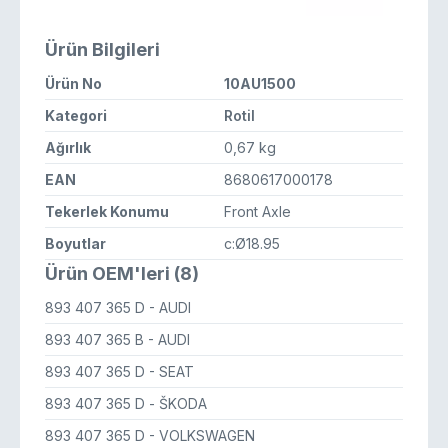
Ürün Bilgileri
Ürün No
10AU1500
Kategori
Rotil
Ağırlık
0,67 kg
EAN
8680617000178
Tekerlek Konumu
Front Axle
Boyutlar
c:Ø18.95
Ürün OEM'leri (8)
893 407 365 D
- AUDI
893 407 365 B
- AUDI
893 407 365 D
- SEAT
893 407 365 D
- ŠKODA
893 407 365 D
- VOLKSWAGEN