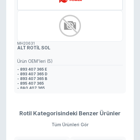
MH20631
ALT ROTİL SOL
Ürün OEM'leri (5)
- 893 407 365 E
- 893 407 365 D
- 893 407 365 B
- 895 407 365
- 8A0 407 365
Rotil Kategorisindeki Benzer Ürünler
Tüm Ürünleri Gör