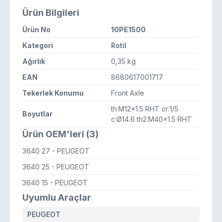
Ürün Bilgileri
Ürün No
10PE1500
Kategori
Rotil
Ağırlık
0,35 kg
EAN
8680617001717
Tekerlek Konumu
Front Axle
th:M12x1.5 RHT cr:1/5
Boyutlar
c:Ø14.6 th2:M40x1.5 RHT
Ürün OEM'leri (3)
3640 27
- PEUGEOT
3640 25
- PEUGEOT
3640 15
- PEUGEOT
Uyumlu Araçlar
PEUGEOT