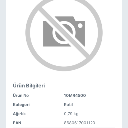
Ürün Bilgileri
Ürün No
10MR4500
Kategori
Rotil
Ağırlık
0,79 kg
EAN
8680617001120