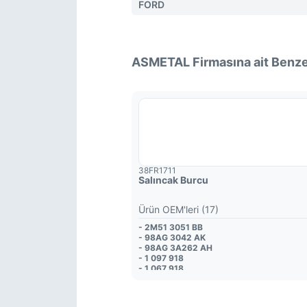
FORD
ASMETAL Firmasına ait Benze
38FR1711
Salıncak Burcu
Ürün OEM'leri (17)
- 2M51 3051 BB
- 98AG 3042 AK
- 98AG 3A262 AH
- 1 097 918
- 1 067 918
- 1 090 730
- 98AG 3A262 AH
- 1 090 738