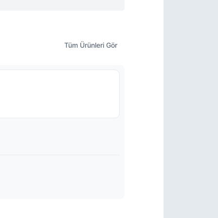
4
- FORD
9
- FORD
0
- FORD
Tüm Ürünleri Gör
42 BB
- FORD
42 BC
- FORD
42 BD
- FORD
51 BB
- FORD
51 BC
- FORD
51 BD
- FORD
3
- FORD
68
- FORD
3395 AA
- FORD USA