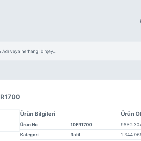
FR1700
Ürün Bilgileri
Ürün OE
Ürün No
10FR1700
98AG 30
Kategori
Rotil
1 344 9