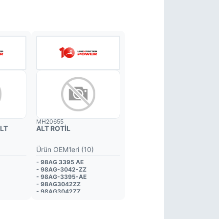
MH20655
LT
ALT ROTİL
)
Ürün OEM'leri (10)
- 98AG 3395 AE
- 98AG-3042-ZZ
- 98AG-3395-AE
- 98AG3042ZZ
- 98AG3042ZZ
- ME98AG-3395-AA
- ME98AG3395AA
- ME98AG3395AA