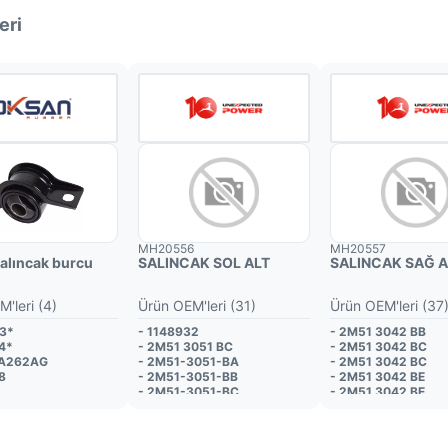
eri
MH20556
MH20557
alıncak burcu
SALINCAK SOL ALT
SALINCAK SAĞ A
'leri (4)
Ürün OEM'leri (31)
Ürün OEM'leri (37
73*
- 1148932
- 2M51 3042 BB
4*
- 2M51 3051 BC
- 2M51 3042 BC
3A262AG
- 2M51-3051-BA
- 2M51 3042 BC
8
- 2M51-3051-BB
- 2M51 3042 BE
- 2M51-3051-BC
- 2M51 3042 BE
- 2M51-3051-BD
- 2M51-3042-BA
- 2M51-3051-BE
- 2M51-3042-BB
- 2M513051BA
- 2M51-3042-BC