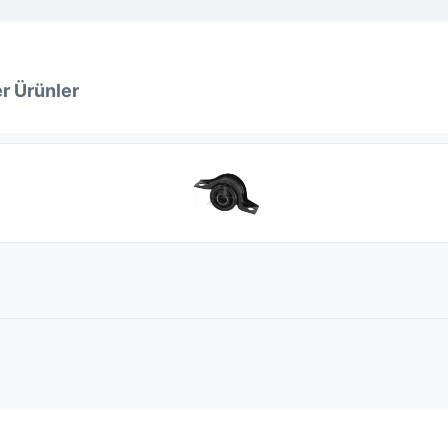
1 207 97
1 212 80
1 212 81
r Ürünler
2M51 30
2M51 30
2M51 30
2M51 30
2M51 30
2M51 30
1 061 56
1 344 9
ME98AG 