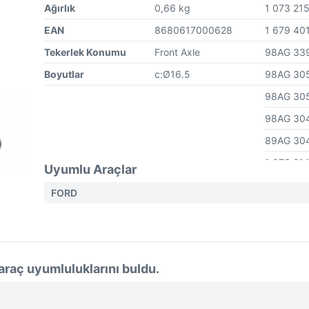
Ağırlık
0,66 kg
1 073 21
EAN
8680617000628
1 679 40
Tekerlek Konumu
Front Axle
98AG 33
Boyutlar
c:Ø16.5
98AG 30
98AG 30
98AG 30
89AG 30
1 073 21
Uyumlu Araçlar
1 073 21
FORD
1 090 73
1 090 73
1 138 16
araç uyumluluklarını buldu.
1 138 16
1 207 97