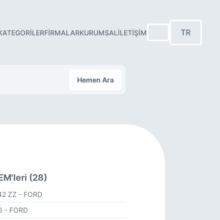
TR
KATEGORILER
FIRMALAR
KURUMSAL
İLETIŞIM
Hemen Ara
M'leri (28)
42 ZZ
- FORD
66
- FORD