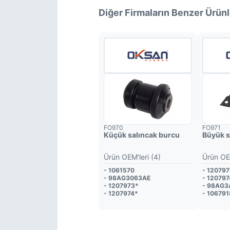
- 1 148 931
- 1 148 932
Diğer Firmaların Benzer Ürünl
- 98AG 3051 AJ
- 1 073 215
- 98AG 3A262 AG
- 1 073 214
- 98AG 3051 AK
- 2M51 3042 BB
- 98AG 3042 AJ
FO970
FO971
Küçük salıncak burcu
Büyük s
Ürün OEM'leri (4)
Ürün OEM
- 1061570
- 12079
- 98AG3063AE
- 120797
- 1207973*
- 98AG
- 1207974*
- 106791