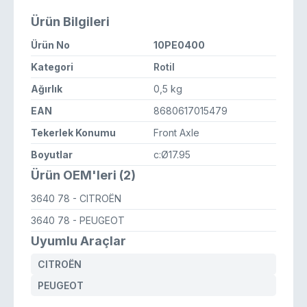
Ürün Bilgileri
Ürün No
10PE0400
Kategori
Rotil
Ağırlık
0,5 kg
EAN
8680617015479
Tekerlek Konumu
Front Axle
Boyutlar
c:Ø17.95
Ürün OEM'leri (2)
3640 78
- CITROËN
3640 78
- PEUGEOT
Uyumlu Araçlar
CITROËN
PEUGEOT