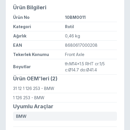
Ürün Bilgileri
Ürün No
10BM0011
Kategori
Rotil
Ağırlık
0,46 kg
EAN
8680617000208
Tekerlek Konumu
Front Axle
th:M14x1.5 RHT cr:1/5
Boyutlar
c:Ø14.7 do:Ø41.4
Ürün OEM'leri (2)
31 12 1 126 253
- BMW
1 126 253
- BMW
Uyumlu Araçlar
BMW