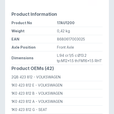
Product Information
Product No
17AU1200
Weight
0,42 kg
EAN
8680617003025
Axle Position
Front Axle
L:94 cr:1/5 c:Ø13.2
Dimensions
tp:M12x1.5 th:FM16x1.5 RHT
Product OEMs (42)
2QB 423 812
- VOLKSWAGEN
1K0 423 812 E
- VOLKSWAGEN
1K0 423 812 B
- VOLKSWAGEN
1K0 423 812 A
- VOLKSWAGEN
1K0 423 812 G
- SEAT