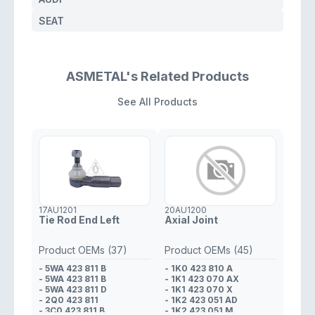
1K0 423 812 J
- VOLKSWAGEN
SEAT
1K0 423 812 C
- VOLKSWAGEN
1K1 423 070 X
- AUDI
ASMETAL's Related Products
3C0 423 812 B
- AUDI
1K0 423 812 C
- AUDI
See All Products
1K0 423 812 G
- AUDI
1K0 423 812 K
- AUDI
1K0 423 804 A
- AUDI
1K0 423 812 A
- AUDI
17AU1201
20AU1200
1K0 423 812 B
- AUDI
Tie Rod End Left
Axial Joint
1K0 423 812 E
- AUDI
Product OEMs (37)
Product OEMs (45)
1K0 423 812 B
- SEAT
- 5WA 423 811 B
- 1K0 423 810 A
- 5WA 423 811 B
- 1K1 423 070 AX
1K0 423 812 E
- SEAT
- 5WA 423 811 D
- 1K1 423 070 X
- 2Q0 423 811
- 1K2 423 051 AD
1K0 423 812 F
- SEAT
- 3C0 423 811 B
- 1K2 423 051 M