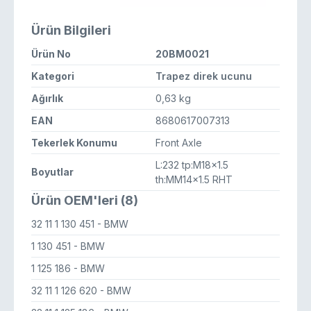
Ürün Bilgileri
Ürün No
20BM0021
Kategori
Trapez direk ucunu
Ağırlık
0,63 kg
EAN
8680617007313
Tekerlek Konumu
Front Axle
L:232 tp:M18x1.5
Boyutlar
th:MM14x1.5 RHT
Ürün OEM'leri (8)
32 11 1 130 451
- BMW
1 130 451
- BMW
1 125 186
- BMW
32 11 1 126 620
- BMW