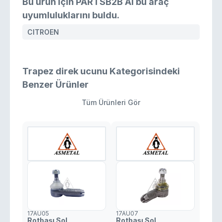
Bu ürün için PARTSB2B AI bu araç
uyumluluklarını buldu.
CITROEN
Trapez direk ucunu Kategorisindeki
Benzer Ürünler
Tüm Ürünleri Gör
17AU05
17AU07
Rotbaşı Sol
Rotbaşı Sol