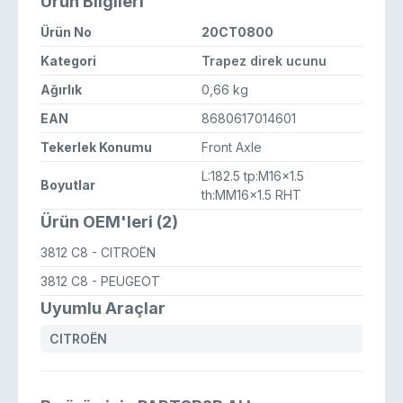
Ürün Bilgileri
Ürün No
20CT0800
Kategori
Trapez direk ucunu
Ağırlık
0,66 kg
EAN
8680617014601
Tekerlek Konumu
Front Axle
L:182.5 tp:M16x1.5
Boyutlar
th:MM16x1.5 RHT
Ürün OEM'leri (2)
3812 C8
- CITROËN
3812 C8
- PEUGEOT
Uyumlu Araçlar
CITROËN