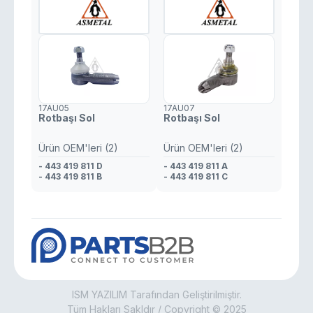
17AU05
17AU07
Rotbaşı Sol
Rotbaşı Sol
Ürün OEM'leri (2)
Ürün OEM'leri (2)
- 443 419 811 D
- 443 419 811 A
- 443 419 811 B
- 443 419 811 C
ISM YAZILIM Tarafından Geliştirilmiştir.
Tüm Hakları Sakldır / Copyright © 2025