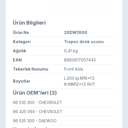
Ürün Bilgileri
Ürün No
20DW1000
Kategori
Trapez direk ucunu
Ağırlık
0,41 kg
EAN
8680617007443
Tekerlek Konumu
Front Axle
L:200 tp:M16x1.5
Boyutlar
th:MM12x1.5 RHT
Ürün OEM'leri (3)
96 535 300
- CHEVROLET
96 425 093
- CHEVROLET
96 535 300
- DAEWOO