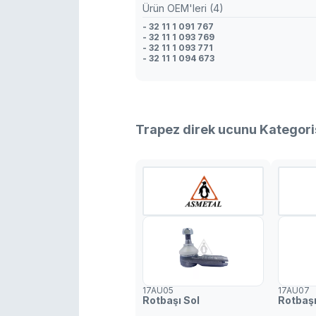
Ürün OEM'leri (4)
- 32 11 1 091 767
- 32 11 1 093 769
- 32 11 1 093 771
- 32 11 1 094 673
Trapez direk ucunu Kategori
17AU05
17AU07
Rotbaşı Sol
Rotbaşı