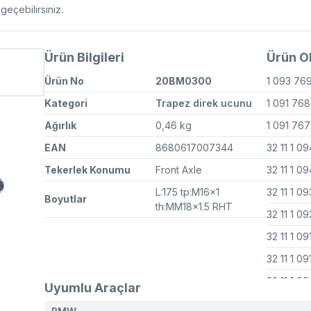
eçebilirsiniz.
Ürün Bilgileri
Ürün OE
Ürün No
20BM0300
1 093 76
Kategori
Trapez direk ucunu
1 091 76
Ağırlık
0,46 kg
1 091 76
EAN
8680617007344
32 11 1 0
Tekerlek Konumu
Front Axle
32 11 1 0
L:175 tp:M16x1
32 11 1 0
Boyutlar
th:MM18x1.5 RHT
32 11 1 0
32 11 1 0
32 11 1 0
32 11 1 0
Uyumlu Araçlar
32 11 1 0