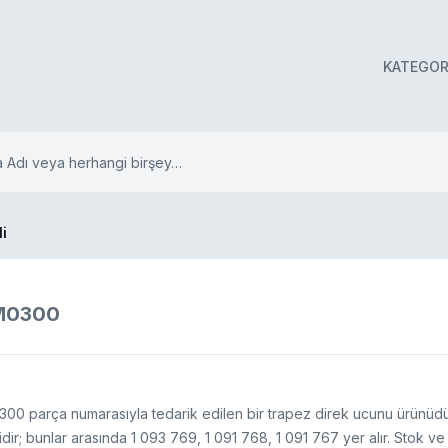
KATEGOR
li
BM0300
00 parça numarasıyla tedarik edilen bir trapez direk ucunu ürünüdü
r; bunlar arasında 1 093 769, 1 091 768, 1 091 767 yer alır. Stok ve f