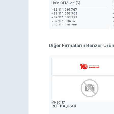
Ürün OEM'leri (5)
- 32 11 1 091 767
-
- 32 11 1 093 769
-
- 32 11 1 093 771
-
- 32 11 1 094 673
-
- 32 11 1 091 769
-
-
-
Diğer Firmaların Benzer Ürün
MH20117
ROT BAŞI SOL