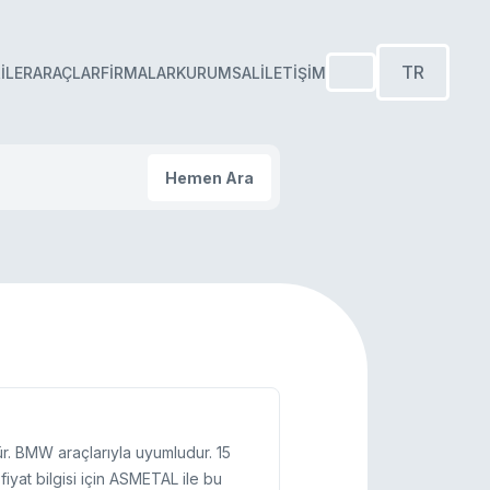
TR
ILER
ARAÇLAR
FIRMALAR
KURUMSAL
İLETIŞIM
Hemen Ara
r. BMW araçlarıyla uyumludur. 15
iyat bilgisi için ASMETAL ile bu