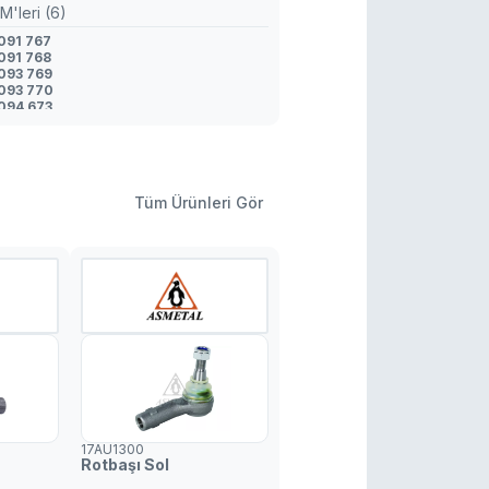
M'leri (6)
 091 767
 091 768
 093 769
1 093 770
 094 673
 094 674
Tüm Ürünleri Gör
17AU1300
Rotbaşı Sol