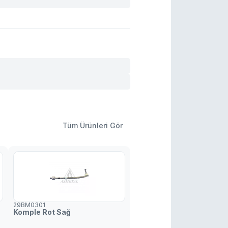
93 770*
- BMW
0
- BMW
3
- BMW
4
- BMW
Tüm Ürünleri Gör
29BM0301
Komple Rot Sağ