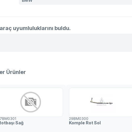
BMW
32 11 1 0
1 093 77
1 094 67
araç uyumluluklarını buldu.
1 094 67
er Ürünler
17BM0301
29BM0300
Rotbaşı Sağ
Komple Rot Sol