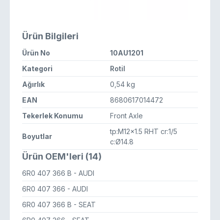
Ürün Bilgileri
Ürün No
10AU1201
Kategori
Rotil
Ağırlık
0,54 kg
EAN
8680617014472
Tekerlek Konumu
Front Axle
tp:M12x1.5 RHT cr:1/5
Boyutlar
c:Ø14.8
Ürün OEM'leri (14)
6R0 407 366 B
- AUDI
6R0 407 366
- AUDI
6R0 407 366 B
- SEAT