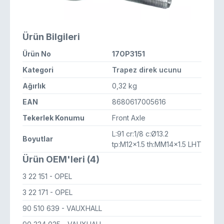
Ürün Bilgileri
Ürün No
17OP3151
Kategori
Trapez direk ucunu
Ağırlık
0,32 kg
EAN
8680617005616
Tekerlek Konumu
Front Axle
L:91 cr:1/8 c:Ø13.2
Boyutlar
tp:M12x1.5 th:MM14x1.5 LHT
Ürün OEM'leri (4)
3 22 151
- OPEL
3 22 171
- OPEL
90 510 639
- VAUXHALL