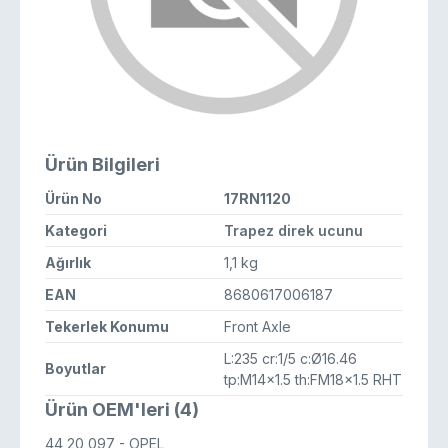
Ürün Bilgileri
Ürün No
17RN1120
Kategori
Trapez direk ucunu
Ağırlık
1,1 kg
EAN
8680617006187
Tekerlek Konumu
Front Axle
L:235 cr:1/5 c:Ø16.46
Boyutlar
tp:M14x1.5 th:FM18x1.5 RHT
Ürün OEM'leri (4)
44 20 097
- OPEL