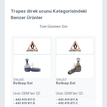
- 4852000Q0F
- 44 20 098
- 93 167 688
- 485200780R
- 93167688
- 93167689
Trapez direk ucunu Kategorisindeki
- 4852000Q2B
- 4420098
Benzer Ürünler
- 4852000Q0F
- 4420097
Tüm Ürünleri Gör
17AU05
17AU07
Rotbaşı Sol
Rotbaşı Sol
Ürün OEM'leri (2)
Ürün OEM'leri (2)
- 443 419 811 D
- 443 419 811 A
- 443 419 811 B
- 443 419 811 C