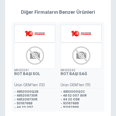
Diğer Firmaların Benzer Ürünleri
MH20241
MH20242
ROT BAŞI SOL
ROT BAŞI SAĞ
Ürün OEM'leri (13)
Ürün OEM'leri (11)
- 4852000Q2B
- 4852000Q2C
- 485206730R
- 48 52 007 80R
- 485206730R
- 44 20 098
- 93167688
- 93167689
- 44 20 097
- 93167688
- 48 52 067 30R
- 93 167 689
- 4420097
- 93167689