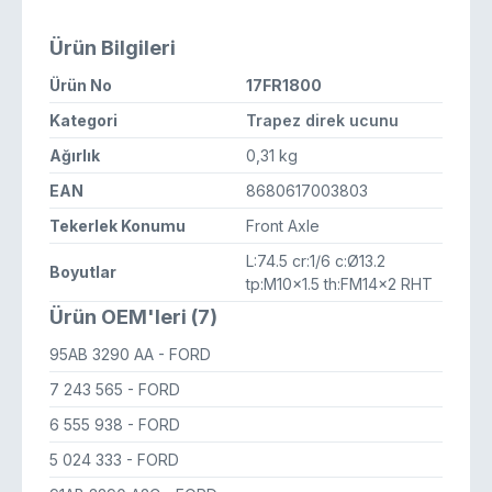
Ürün Bilgileri
Ürün No
17FR1800
Kategori
Trapez direk ucunu
Ağırlık
0,31 kg
EAN
8680617003803
Tekerlek Konumu
Front Axle
L:74.5 cr:1/6 c:Ø13.2
Boyutlar
tp:M10x1.5 th:FM14x2 RHT
Ürün OEM'leri (7)
95AB 3290 AA
- FORD
7 243 565
- FORD
6 555 938
- FORD
5 024 333
- FORD