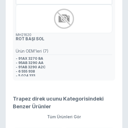
MH21620
ROT BAŞI SOL
Ürün OEM'leri (7)
- 91AX 3270 BA
- 95AB 3290 AA
- 91AB 3290 A2C
- 6 555 938
- 5 024 333
- 1 015 547
- 7 243 565
Trapez direk ucunu Kategorisindeki
Benzer Ürünler
Tüm Ürünleri Gör