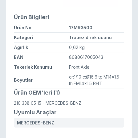
Ürün Bilgileri
Ürün No
17MR3500
Kategori
Trapez direk ucunu
Ağırlık
0,62 kg
EAN
8680617005043
Tekerlek Konumu
Front Axle
cr:1/10 c:Ø16.6 tp:M14x1.5
Boyutlar
th:FM14x1.5 RHT
Ürün OEM'leri (1)
210 338 05 15
- MERCEDES-BENZ
Uyumlu Araçlar
MERCEDES-BENZ