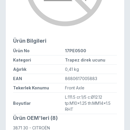
Ürün Bilgileri
Ürün No
17PE0500
Kategori
Trapez direk ucunu
Ağırlık
0,41 kg
EAN
8680617005883
Tekerlek Konumu
Front Axle
L:111.5 cr:1/5 c:Ø12.12
Boyutlar
tp:M10x1.25 th:MM14x1.5
RHT
Ürün OEM'leri (8)
3871 30
- CITROËN