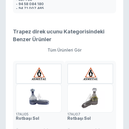
- 94 58 084 180
- 94 71 007 465
- 3817 30
- 3817 14
Trapez direk ucunu Kategorisindeki
Benzer Ürünler
Tüm Ürünleri Gör
17AU05
17AU07
Rotbaşı Sol
Rotbaşı Sol