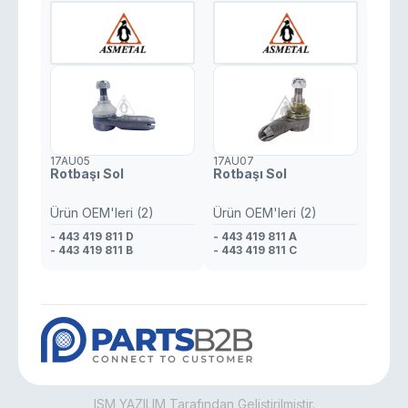
17AU05
17AU07
Rotbaşı Sol
Rotbaşı Sol
Ürün OEM'leri (2)
Ürün OEM'leri (2)
- 443 419 811 D
- 443 419 811 A
- 443 419 811 B
- 443 419 811 C
ISM YAZILIM Tarafından Geliştirilmiştir.