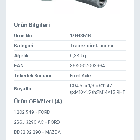
Ürün Bilgileri
Ürün No
17FR3516
Kategori
Trapez direk ucunu
Ağırlık
0,38 kg
EAN
8680617003964
Tekerlek Konumu
Front Axle
L:94.5 cr:1/6 c:Ø11.47
Boyutlar
tp:M10x1.5 th:FM14x1.5 RHT
Ürün OEM'leri (4)
1 202 549
- FORD
2S6J 3290 AC
- FORD
DD32 32 290
- MAZDA