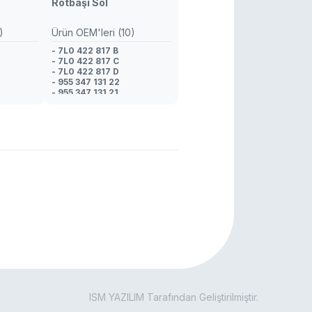
Rotbaşı Sol
)
Ürün OEM'leri (10)
- 7L0 422 817 B
- 7L0 422 817 C
- 7L0 422 817 D
- 955 347 131 22
- 955 347 131 21
- 955 347 131 20
- 7L0 422 817 C
- 7L0 422 817 B
- 2H0 422 818
- 7L0 422 817 D
ISM YAZILIM Tarafından Geliştirilmiştir.