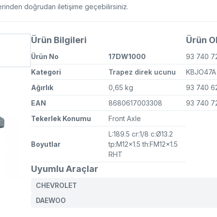
erinden doğrudan iletişime geçebilirsiniz.
Ürün Bilgileri
Ürün OE
Ürün No
17DW1000
93 740 7
Kategori
Trapez direk ucunu
KBJO47
Ağırlık
0,65 kg
93 740 6
EAN
8680617003308
93 740 7
Tekerlek Konumu
Front Axle
L:189.5 cr:1/8 c:Ø13.2
Boyutlar
tp:M12x1.5 th:FM12x1.5
RHT
Uyumlu Araçlar
CHEVROLET
DAEWOO