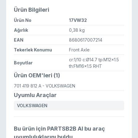
Ürün Bilgileri
Ürün No
17VW32
Ağırlık
0,38 kg
EAN
8680617007214
Tekerlek Konumu
Front Axle
cr:1/10 c:Ø14.7 tp:M12x1.5
Boyutlar
th:FM16x1.5 RHT
Ürün OEM'leri (1)
701 419 812 A
- VOLKSWAGEN
Uyumlu Araçlar
VOLKSWAGEN
Bu ürün için PARTSB2B AI bu araç
uyumluluklarını buldu.