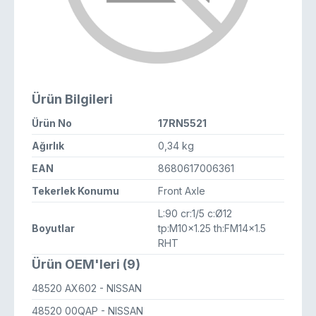
Ürün Bilgileri
Ürün No
17RN5521
Ağırlık
0,34 kg
EAN
8680617006361
Tekerlek Konumu
Front Axle
L:90 cr:1/5 c:Ø12
Boyutlar
tp:M10x1.25 th:FM14x1.5
RHT
Ürün OEM'leri (9)
48520 AX602
- NISSAN
48520 00QAP
- NISSAN