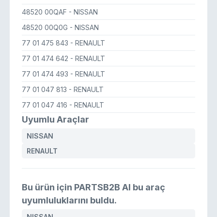
48520 00QAF
- NISSAN
48520 00Q0G
- NISSAN
77 01 475 843
- RENAULT
77 01 474 642
- RENAULT
77 01 474 493
- RENAULT
77 01 047 813
- RENAULT
77 01 047 416
- RENAULT
Uyumlu Araçlar
NISSAN
RENAULT
Bu ürün için PARTSB2B AI bu araç
uyumluluklarını buldu.
NISSAN