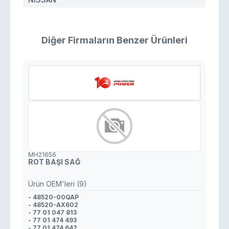
Diğer Firmaların Benzer Ürünleri
MH21656
ROT BAŞI SAĞ
Ürün OEM'leri (9)
- 48520-00QAP
- 48520-AX602
- 77 01 047 813
- 77 01 474 493
- 77 01 474 642