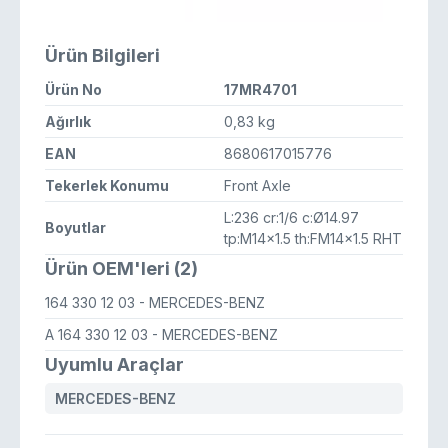
Ürün Bilgileri
Ürün No
17MR4701
Ağırlık
0,83 kg
EAN
8680617015776
Tekerlek Konumu
Front Axle
L:236 cr:1/6 c:Ø14.97
Boyutlar
tp:M14x1.5 th:FM14x1.5 RHT
Ürün OEM'leri (2)
164 330 12 03
- MERCEDES-BENZ
A 164 330 12 03
- MERCEDES-BENZ
Uyumlu Araçlar
MERCEDES-BENZ