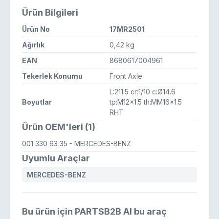
Ürün Bilgileri
Ürün No
17MR2501
Ağırlık
0,42 kg
EAN
8680617004961
Tekerlek Konumu
Front Axle
L:211.5 cr:1/10 c:Ø14.6
Boyutlar
tp:M12x1.5 th:MM16x1.5
RHT
Ürün OEM'leri (1)
001 330 63 35
- MERCEDES-BENZ
Uyumlu Araçlar
MERCEDES-BENZ
Bu ürün için PARTSB2B AI bu araç