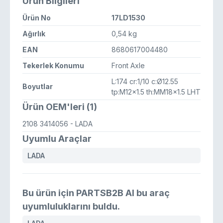
Ürün Bilgileri
Ürün No
17LD1530
Ağırlık
0,54 kg
EAN
8680617004480
Tekerlek Konumu
Front Axle
L:174 cr:1/10 c:Ø12.55
Boyutlar
tp:M12x1.5 th:MM18x1.5 LHT
Ürün OEM'leri (1)
2108 3414056
- LADA
Uyumlu Araçlar
LADA
Bu ürün için PARTSB2B AI bu araç
uyumluluklarını buldu.