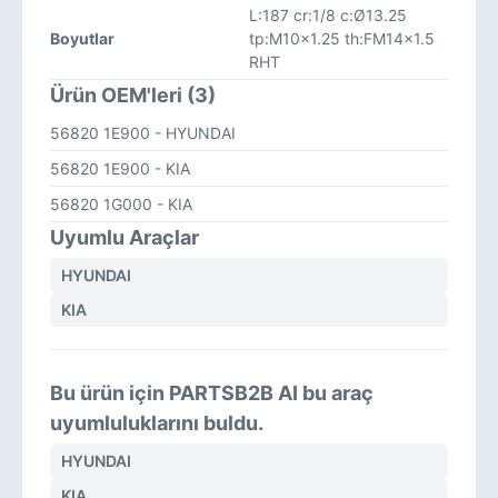
L:187 cr:1/8 c:Ø13.25
Boyutlar
tp:M10x1.25 th:FM14x1.5
RHT
Ürün OEM'leri (3)
56820 1E900
- HYUNDAI
56820 1E900
- KIA
56820 1G000
- KIA
Uyumlu Araçlar
HYUNDAI
KIA
Bu ürün için PARTSB2B AI bu araç
uyumluluklarını buldu.
HYUNDAI
KIA