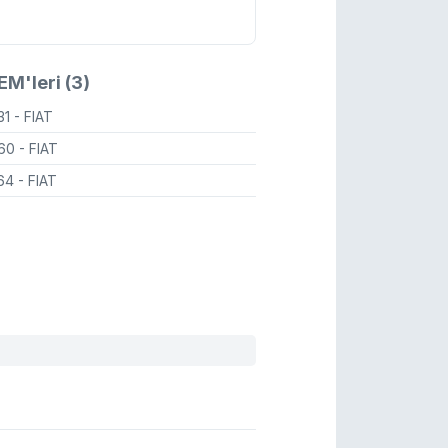
M'leri (3)
31
- FIAT
660
- FIAT
364
- FIAT