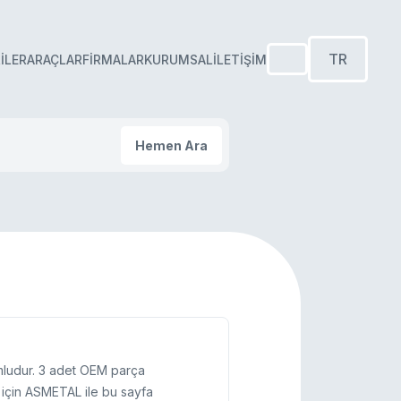
TR
ILER
ARAÇLAR
FIRMALAR
KURUMSAL
İLETIŞIM
Hemen Ara
mludur. 3 adet OEM parça
i için ASMETAL ile bu sayfa