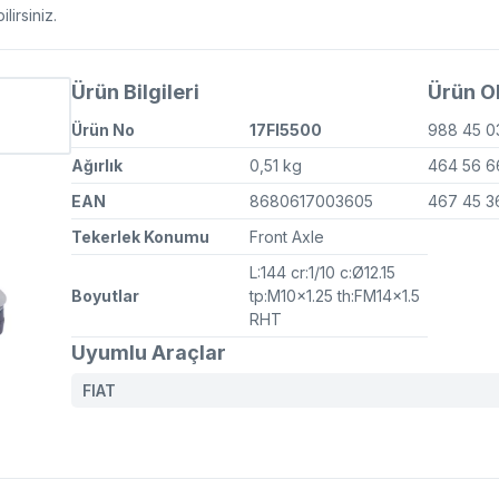
irsiniz.
Ürün Bilgileri
Ürün OE
Ürün No
17FI5500
988 45 0
Ağırlık
0,51 kg
464 56 
EAN
8680617003605
467 45 
Tekerlek Konumu
Front Axle
L:144 cr:1/10 c:Ø12.15
Boyutlar
tp:M10x1.25 th:FM14x1.5
RHT
Uyumlu Araçlar
FIAT