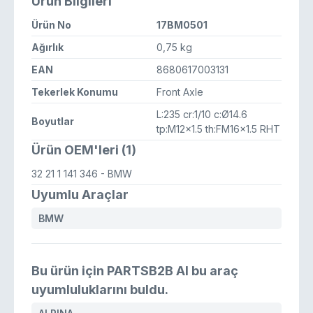
Ürün Bilgileri
Ürün No
17BM0501
Ağırlık
0,75 kg
EAN
8680617003131
Tekerlek Konumu
Front Axle
L:235 cr:1/10 c:Ø14.6
Boyutlar
tp:M12x1.5 th:FM16x1.5 RHT
Ürün OEM'leri (1)
32 21 1 141 346
- BMW
Uyumlu Araçlar
BMW
Bu ürün için PARTSB2B AI bu araç
uyumluluklarını buldu.