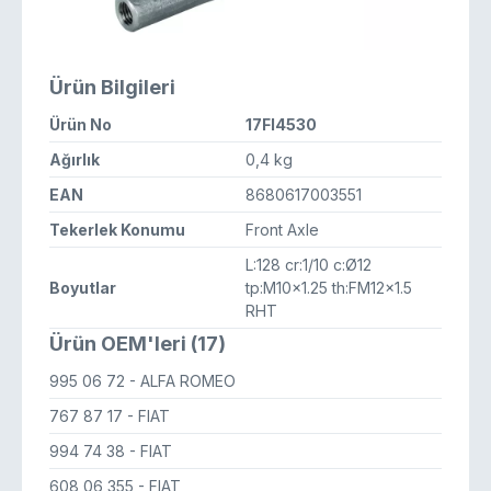
Ürün Bilgileri
Ürün No
17FI4530
Ağırlık
0,4 kg
EAN
8680617003551
Tekerlek Konumu
Front Axle
L:128 cr:1/10 c:Ø12
Boyutlar
tp:M10x1.25 th:FM12x1.5
RHT
Ürün OEM'leri (17)
995 06 72
- ALFA ROMEO
767 87 17
- FIAT
994 74 38
- FIAT
608 06 355
- FIAT