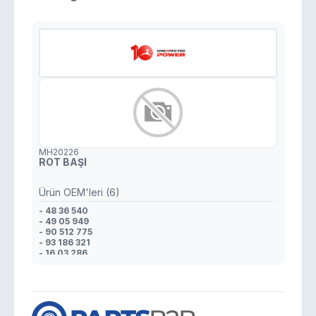
MH20226
ROT BAŞI
Ürün OEM'leri (6)
- 48 36 540
- 49 05 949
- 90 512 775
- 93 186 321
- 16 03 286
- 3 24 063