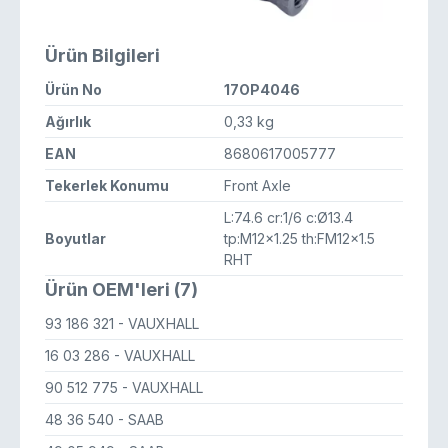
Ürün Bilgileri
Ürün No
17OP4046
Ağırlık
0,33 kg
EAN
8680617005777
Tekerlek Konumu
Front Axle
L:74.6 cr:1/6 c:Ø13.4
Boyutlar
tp:M12x1.25 th:FM12x1.5
RHT
Ürün OEM'leri (7)
93 186 321
- VAUXHALL
16 03 286
- VAUXHALL
90 512 775
- VAUXHALL
48 36 540
- SAAB