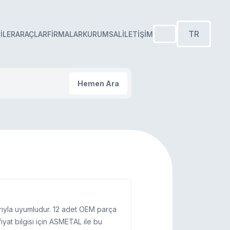
TR
ILER
ARAÇLAR
FIRMALAR
KURUMSAL
İLETIŞIM
Hemen Ara
ıyla uyumludur. 12 adet OEM parça
yat bilgisi için ASMETAL ile bu