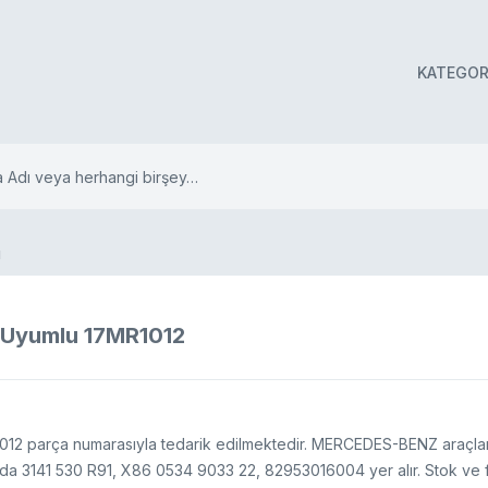
KATEGOR
ı
Uyumlu 17MR1012
012 parça numarasıyla tedarik edilmektedir. MERCEDES-BENZ araçlar
ında 3141 530 R91, X86 0534 9033 22, 82953016004 yer alır. Stok ve fi