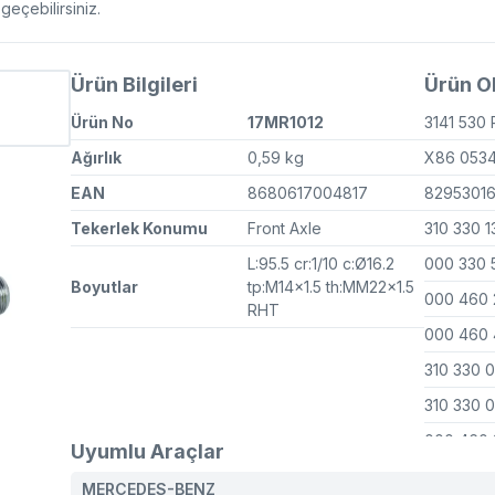
eçebilirsiniz.
Ürün Bilgileri
Ürün OE
Ürün No
17MR1012
3141 530
Ağırlık
0,59 kg
X86 0534
EAN
8680617004817
8295301
Tekerlek Konumu
Front Axle
310 330 1
L:95.5 cr:1/10 c:Ø16.2
000 330 
Boyutlar
tp:M14x1.5 th:MM22x1.5
000 460 
RHT
000 460 
310 330 
310 330 
000 460
Uyumlu Araçlar
000 460
MERCEDES-BENZ