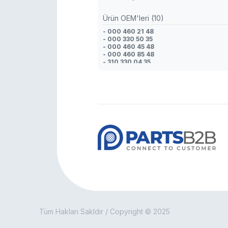
Ürün OEM'leri (10)
- 000 460 21 48
- 000 330 50 35
- 000 460 45 48
- 000 460 85 48
- 310 330 04 35
- 310 330 08 35
- 82.95301.6004
- 5001 836 801
- 310 330 13 35
- 000 460 41 48
Tüm Hakları Sakldır / Copyright © 2025