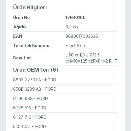
Ürün Bilgileri
Ürün No
17FR0100
Ağırlık
0,3 kg
EAN
8680617003636
Tekerlek Konumu
Front Axle
L:68 cr:1/8 c:Ø12.5
Boyutlar
tp:M10x1.25 th:FM14x2 RHT
Ürün OEM'leri (6)
880X 3270 FA
- FORD
85GB 3289 AB
- FORD
6 160 988
- FORD
6 128 815
- FORD
6 127 716
- FORD
5 021 415
- FORD