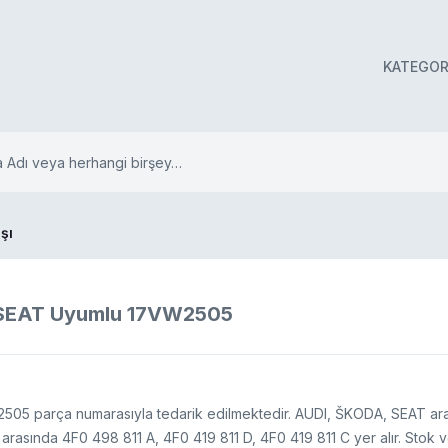
KATEGOR
şı
 SEAT Uyumlu 17VW2505
505 parça numarasıyla tedarik edilmektedir. AUDI, ŠKODA, SEAT ara
 arasında 4F0 498 811 A, 4F0 419 811 D, 4F0 419 811 C yer alır. Stok ve