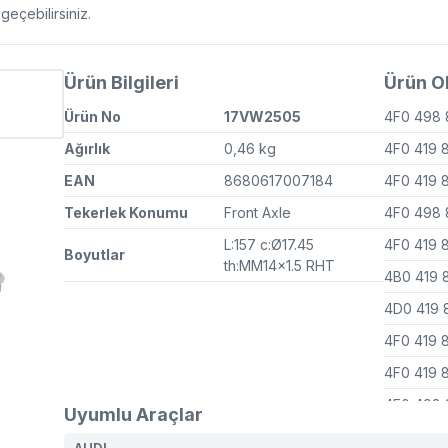
eçebilirsiniz.
Ürün Bilgileri
Ürün OE
Ürün No
17VW2505
4F0 498 
Ağırlık
0,46 kg
4F0 419 
EAN
8680617007184
4F0 419 
Tekerlek Konumu
Front Axle
4F0 498 
L:157 c:Ø17.45
4F0 419 
Boyutlar
th:MM14x1.5 RHT
4B0 419 
4D0 419 
4F0 419 
4F0 419 
4F0 498 
Uyumlu Araçlar
8E0 419 